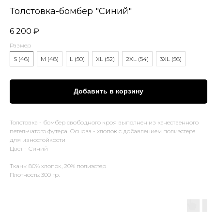
Толстовка-бомбер "Синий"
6 200
₽
Размер
S (46)
M (48)
L (50)
XL (52)
2XL (54)
3XL (56)
Добавить в корзину
Толстовка - бомбер свободного кроя выполнен из качественного
петельчатого футера. Основа - хлопок с добавлением полиэстера
для изностойкости
Цвет - Синий
Ткань: 80% хлопок, 20% полиэстер
Плотность: 300 гр.