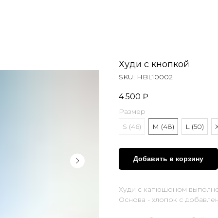
Худи с кнопкой
SKU:
HBL10002
4 500
₽
Размер
S (46)
M (48)
L (50)
Добавить в корзину
Худи с капюшоном выполнен
Основа - хлопок с добавле