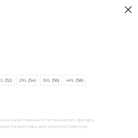
XL (52)
2XL (54)
3XL (56)
4XL (58)
 из качественного петельчатого футера.
нием полиэстера для износостойкости.