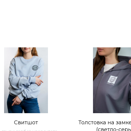
Свитшот
Толстовка на замк
(светло-сер