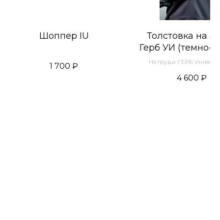
Шоппер IU
Толстовка на з
Герб УИ (темно-с
На груди: ГЕРБ Универс
1 700
₽
Иннополис
4 600
₽
На спине: координа
местонахождения Универ
Иннополис