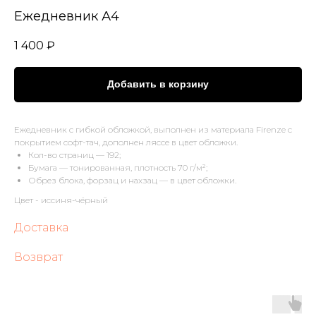
Ежедневник А4
1 400
₽
Добавить в корзину
Ежедневник с гибкой обложкой, выполнен из материала Firenze с
покрытием софт-тач, дополнен ляссе в цвет обложки.
Кол-во страниц — 192;
Бумага — тонированная, плотность 70 г/м²;
Обрез блока, форзац и нахзац — в цвет обложки.
Цвет - иссиня-чёрный
Доставка
Возврат