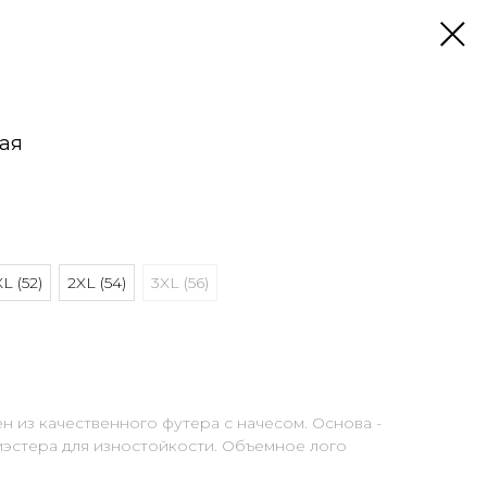
ая
XL (52)
2XL (54)
3XL (56)
 из качественного футера с начесом. Основа -
иэстера для изностойкости. Объемное лого