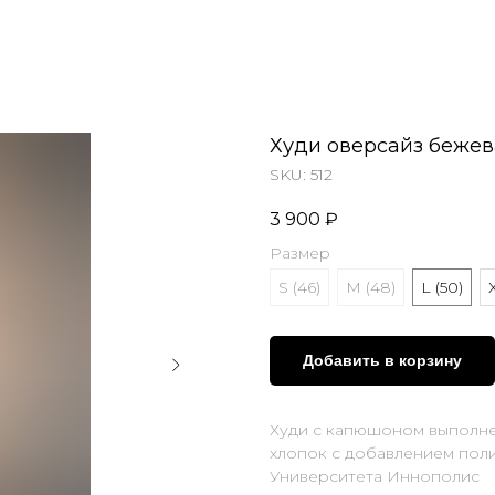
Худи оверсайз бежев
SKU:
512
3 900
₽
Размер
S (46)
M (48)
L (50)
Добавить в корзину
Худи с капюшоном выполнен
хлопок с добавлением пол
Университета Иннополис